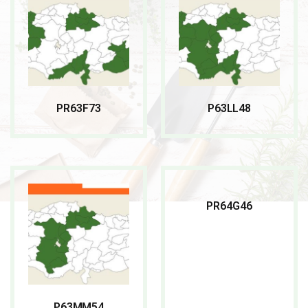
PR63F73
P63LL48
READ MORE
READ MORE
PR64G46
P63MM54