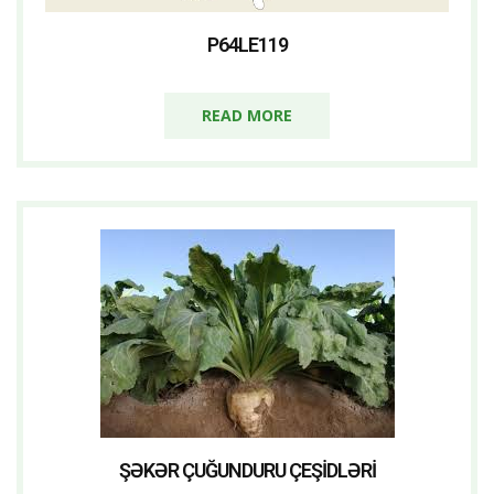
P64LE119
READ MORE
ŞƏKƏR ÇUĞUNDURU ÇEŞIDLƏRI