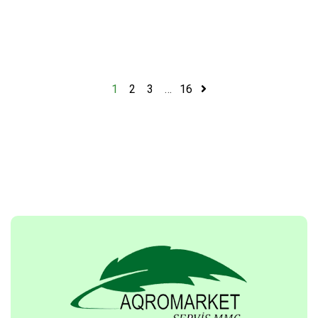
1
2
3
…
16