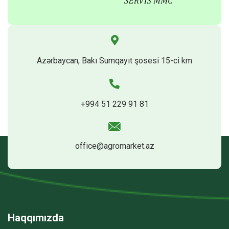
Azərbaycan, Bakı Sumqayıt şosesi 15-ci km
+994 51 229 91 81
office@agromarket.az
Haqqımızda