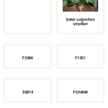
Şəkər çuğunduru
çeşidləri
READ MORE
READ MORE
P2088
P1921
READ MORE
READ MORE
30B74
P2948W