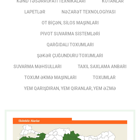
KƏND TƏSƏRRÜFATI TEXNIKALARI
KOTANLAR
LAPETLƏR
NƏZARƏT TEXNOLOGIYASI
OT BIÇƏN, SILOS MAŞINLARI
PIVOT SUVARMA SISTEMLƏRI
QARĞIDALI TOXUMLARI
ŞƏKƏR ÇUĞUNDURU TOXUMLARI
SUVARMA MƏHSULLARI
TAXIL SAXLAMA ANBARI
TOXUM ƏKMƏ MAŞINLARI
TOXUMLAR
YEM QARIŞDIRAN, YEM QIRANLAR, YEM ƏZMƏ