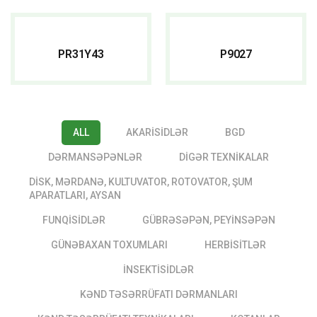
READ MORE
READ MORE
PR31Y43
P9027
ALL
AKARISIDLƏR
BGD
DƏRMANSƏPƏNLƏR
DIGƏR TEXNIKALAR
DISK, MƏRDANƏ, KULTUVATOR, ROTOVATOR, ŞUM
APARATLARI, AYSAN
FUNQISIDLƏR
GÜBRƏSƏPƏN, PEYINSƏPƏN
GÜNƏBAXAN TOXUMLARI
HERBISITLƏR
İNSEKTISIDLƏR
KƏND TƏSƏRRÜFATI DƏRMANLARI