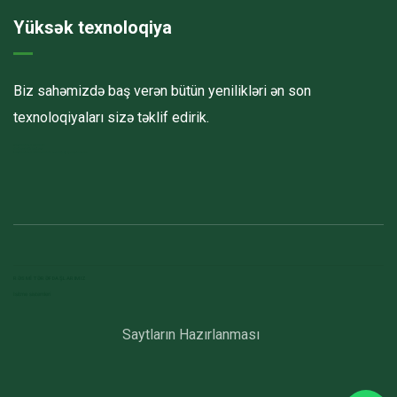
Yüksək texnoloqiya
Biz sahəmizdə baş verən bütün yenilikləri ən son
texnoloqiyaları sizə təklif edirik.
Havalandırma kanalları
Elektrostatik toz boya
havalandırma sistemlerinin montajı və quraşdırılması
RƏSMI TƏRƏFDAŞLARIMIZ
Isitme sistemleri
Saytların Hazırlanması