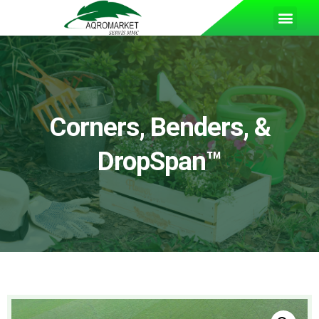
Corners, Benders, &
DropSpan™