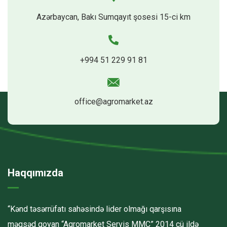
Azərbaycan, Bakı Sumqayıt şosesi 15-ci km
+994 51 229 91 81
office@agromarket.az
Haqqımızda
“Kənd təsərrüfatı sahəsində lider olmağı qarşısına
məqsəd qoyan “Aqromarket Servis MMC” 2014 cü ildə