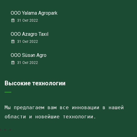
ООО Yalama Agropark
31 Окт 2022
ООО Azagro Taxıl
31 Окт 2022
ООО Süsən Agro
31 Окт 2022
Высокие технологии
Мы предлагаем вам все инновации в нашей 
области и новейшие технологии.
Havalandırma kanalları
Elektrostatik toz boya
havalandırma sistemlerinin montajı və quraşdırılması