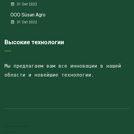
31 Окт 2022
ООО Süsən Agro
31 Окт 2022
Высокие технологии
Мы предлагаем вам все инновации в нашей 
области и новейшие технологии.
Havalandırma kanalları
Elektrostatik toz boya
havalandırma sistemlerinin montajı və quraşdırılması
RƏSMI TƏRƏFDAŞLARIMIZ
Isitme sistemleri