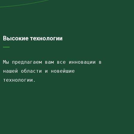
Высокие технологии
Мы предлагаем вам все инновации в 
нашей области и новейшие 
технологии.
Havalandırma kanalları
Elektrostatik toz boya
havalandırma sistemlerinin montajı və quraşdırılması