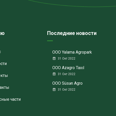
ню
Последние новости
с
ООО Yalama Agropark
31 Окт 2022
сти
ООО Azagro Taxıl
31 Окт 2022
екты
ООО Süsən Agro
акты
31 Окт 2022
сные части