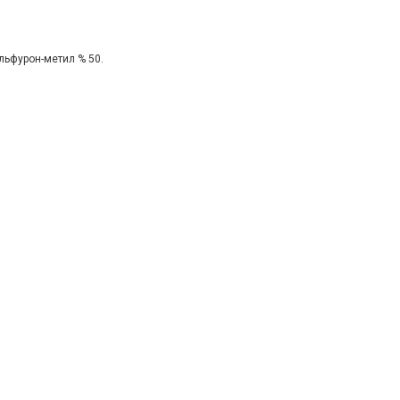
льфурон-метил % 50.