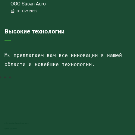
ООО Süsən Agro
31 Окт 2022
Высокие технологии
Мы предлагаем вам все инновации в нашей 
области и новейшие технологии.
Havalandırma kanalları
Elektrostatik toz boya
havalandırma sistemlerinin montajı və quraşdırılması
RƏSMI TƏRƏFDAŞLARIMIZ
Isitme sistemleri