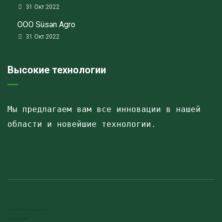
31 Окт 2022
ООО Süsən Agro
31 Окт 2022
Высокие технологии
Мы предлагаем вам все инновации в нашей 
области и новейшие технологии.
Havalandırma kanalları
Elektrostatik toz boya
havalandırma sistemlerinin montajı və quraşdırılması
RƏSMI TƏRƏFDAŞLARIMIZ
Isitme sistemleri