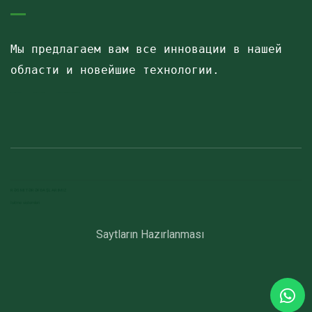
Мы предлагаем вам все инновации в нашей 
области и новейшие технологии.
Havalandırma kanalları
Elektrostatik toz boya
havalandırma sistemlerinin montajı və quraşdırılması
RƏSMI TƏRƏFDAŞLARIMIZ
Isitme sistemleri
Saytların Hazırlanması