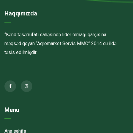
Haqqımızda
“Kənd təsərrüfatı sahəsində lider olmağı qarşısına
məqsəd qoyan “Aqromarket Servis MMC” 2014 cü ildə
təsis edilmişdir.
Menu
Ana səhifə