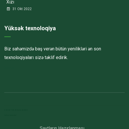
Xızı
31 Okt 2022
Yüksək texnoloqiya
Biz sahəmizdə baş verən bütün yenilikləri ən son
texnoloqiyaları sizə təklif edirik.
Havalandırma kanalları
Elektrostatik toz boya
havalandırma sistemlerinin montajı və quraşdırılması
RƏSMI TƏRƏFDAŞLARIMIZ
Isitme sistemleri
Saytların Hazırlanması