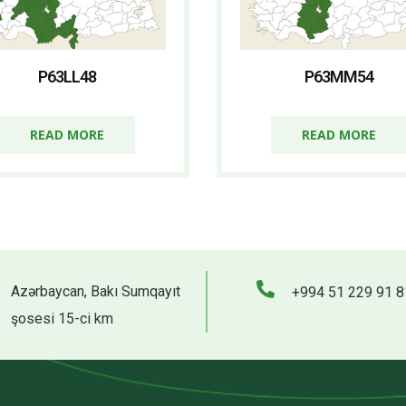
P63LL48
P63MM54
READ MORE
READ MORE
Azərbaycan, Bakı Sumqayıt
+994 51 229 91 8
şosesi 15-ci km