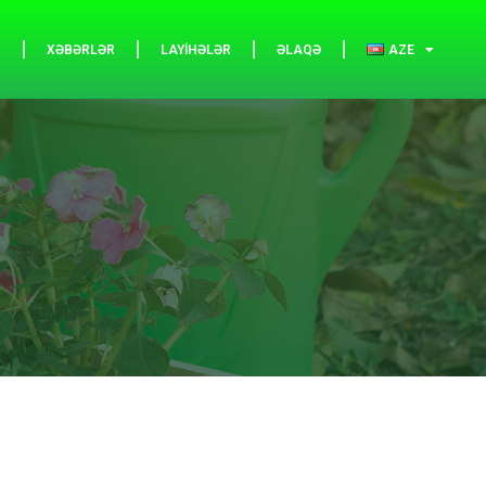
XƏBƏRLƏR
LAYIHƏLƏR
ƏLAQƏ
AZE