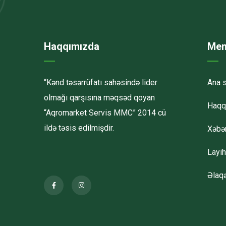
Haqqımızda
Men
“Kənd təsərrüfatı sahəsində lider
Ana s
olmağı qarşısına məqsəd qoyan
Haqq
“Aqromarket Servis MMC” 2014 cü
ildə təsis edilmişdir.
Xəbər
Layih
Əlaq