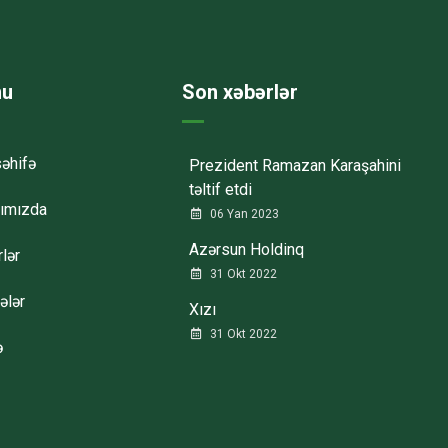
u
Son xəbərlər
əhifə
Prezident Ramazan Karaşahini
təltif etdi
ımızda
06 Yan 2023
Azərsun Holdinq
lər
31 Okt 2022
ələr
Xızı
31 Okt 2022
ə