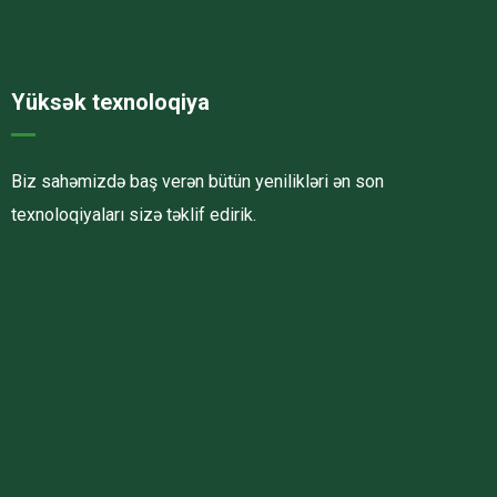
Yüksək texnoloqiya
Biz sahəmizdə baş verən bütün yenilikləri ən son
texnoloqiyaları sizə təklif edirik.
Havalandırma kanalları
Elektrostatik toz boya
havalandırma sistemlerinin montajı və quraşdırılması