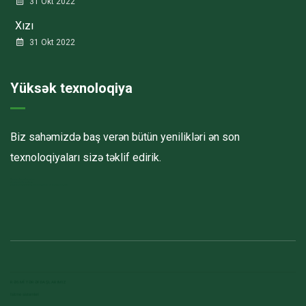
31 Okt 2022
Xızı
31 Okt 2022
Yüksək texnoloqiya
Biz sahəmizdə baş verən bütün yenilikləri ən son
texnoloqiyaları sizə təklif edirik.
Havalandırma kanalları
Elektrostatik toz boya
havalandırma sistemlerinin montajı və quraşdırılması
RƏSMI TƏRƏFDAŞLARIMIZ
Isitme sistemleri