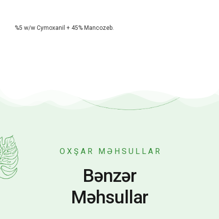
%5 w/w Cymoxanil + 45% Mancozeb.
OXŞAR MƏHSULLAR
Bənzər
Məhsullar