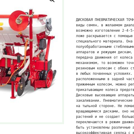
ДИСКОВАЯ ПНЕВМАТИЧЕСКАЯ ТОЧ
виды семян, в желаемом диапа
возможно изготовление 2-4-5-
ложе раскрывается с помощью 
специального материала. Она 
полуобработанными стеблевыми
аппаратов и режущим дискам, 
передача движения от колеса 
механизмом, то возможен точн
резиновым колесам с обеих ст
в любых почвенных условиях. 
расположенными в задней част
прижимным колесом, можно рег
прикатывающие колеса предотв
Дисковые высевающие аппараты
закаливании. Пневматические 
на тыльной стороне. Не ломае
вращающимися дисками, оно не
растений и не создает большо
переключаются в режим движен
быть установлены различные а
высокоэффективная сеялка с в