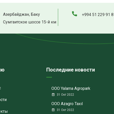
Азербайджан, Баку
+994 51 229 91 8
Сумгаитское шоссе 15-й км
ню
Последние новости
с
ООО Yalama Agropark
31 Окт 2022
сти
ООО Azagro Taxıl
31 Окт 2022
екты