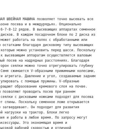
НАЯ ШВЕЙНАЯ МАШИНА
 позволяет точно высевать все 
зоне посева и в междурядьях. Опционально 
6-7-8-12 рядов. В высевающих аппаратах семенное 
дисков. В каждом посадочном блоке по 2 диска из 
может работать на полях с обработанными или 
 остатками благодаря дисковому типу высевающих 
которые можно установить перед шасси. Поскольку 
к высевающим аппаратам осуществляется валовым 
ый посев на надрядных расстояниях. Благодаря 
орон сеялки можно точно отрегулировать глубину 
Семя сжимается V-образными прижимными колесами, 
и агрегата. Давление и угол, создаваемые задним 
улировать с помощью пружины. V-образные 
ращают образование кремового слоя на почве. 
 позволяют проводить посев при раннем 
сеялки с дисковыми ножками подходят для посева 
т спины. Поскольку семенное ложе открывается 
 затвердевает. Он подходит для развития 
й нагрузки на трактор. Блоки легко 
ия и работы в любое время. По запросу могут 
ксессуары. Это экономящая время и 
ысокой рабочей скоростью и отличной 