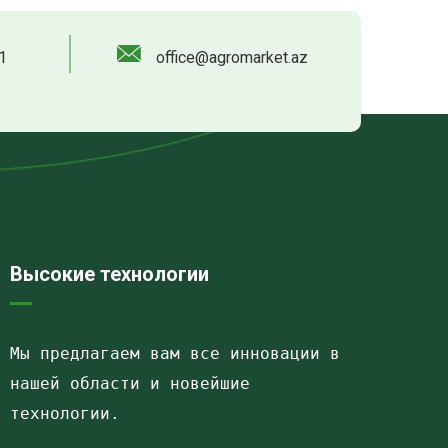
1
office@agromarket.az
Высокие технологии
Мы предлагаем вам все инновации в 
нашей области и новейшие 
технологии.
Havalandırma kanalları
Elektrostatik toz boya
havalandırma sistemlerinin montajı və quraşdırılması