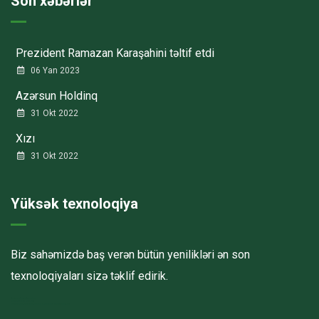
Son xəbərlər
Prezident Ramazan Karaşahini təltif etdi
06 Yan 2023
Azərsun Holdinq
31 Okt 2022
Xızı
31 Okt 2022
Yüksək texnoloqiya
Biz sahəmizdə baş verən bütün yenilikləri ən son
texnoloqiyaları sizə təklif edirik.
Havalandırma kanalları
Elektrostatik toz boya
havalandırma sistemlerinin montajı və quraşdırılması