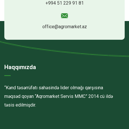
+994 51 229 91 81
office@agromarket.az
Haqqımızda
“Kənd təsərrüfatı sahəsində lider olmağı qarşısına
məqsəd qoyan “Aqromarket Servis MMC” 2014 cü ildə
təsis edilmişdir.