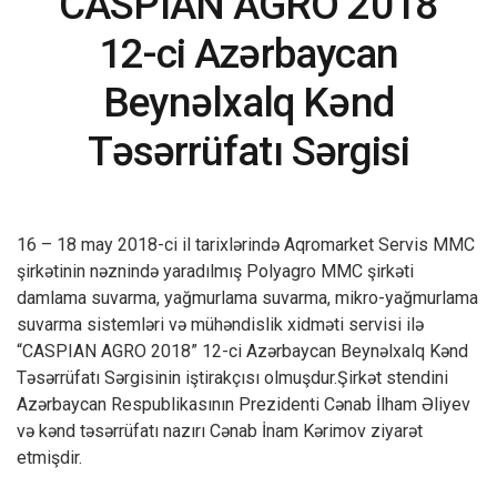
“CASPIAN AGRO 2018”
12-ci Azərbaycan
Beynəlxalq Kənd
Təsərrüfatı Sərgisi
16 – 18 may 2018-ci il tarixlərində Aqromarket Servis MMC
şirkətinin nəznində yaradılmış Polyagro MMC şirkəti
damlama suvarma, yağmurlama suvarma, mikro-yağmurlama
suvarma sistemləri və mühəndislik xidməti servisi ilə
“CASPIAN AGRO 2018” 12-ci Azərbaycan Beynəlxalq Kənd
Təsərrüfatı Sərgisinin iştirakçısı olmuşdur.Şirkət stendini
Azərbaycan Respublikasının Prezidenti Cənab İlham Əliyev
və kənd təsərrüfatı nazırı Cənab İnam Kərimov ziyarət
etmişdir.